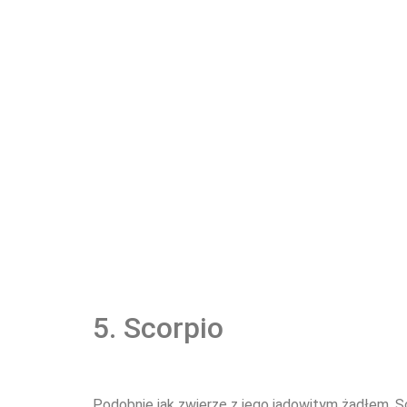
5. Scorpio
Podobnie jak zwierzę z jego jadowitym żądłem, Sco