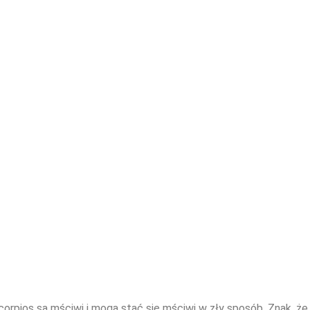
rpios są mściwi i mogą stać się mściwi w zły sposób. Znak, że wi