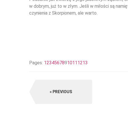
w dobrym, już to w złym. Jeśli w miłości są namię
czynienia z Skorpionem, ale warto.
Pages:
1
2
3
4
5
6
7
8
9
10
11
12
13
PREVIOUS