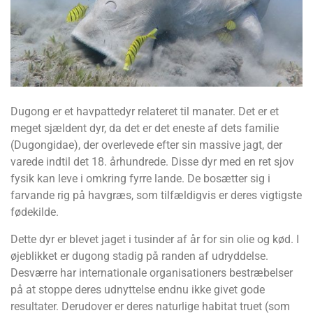
Dugong er et havpattedyr relateret til manater. Det er et
meget sjældent dyr, da det er det eneste af dets familie
(Dugongidae), der overlevede efter sin massive jagt, der
varede indtil det 18. århundrede. Disse dyr med en ret sjov
fysik kan leve i omkring fyrre lande. De bosætter sig i
farvande rig på havgræs, som tilfældigvis er deres vigtigste
fødekilde.
Dette dyr er blevet jaget i tusinder af år for sin olie og kød. I
øjeblikket er dugong stadig på randen af ​​udryddelse.
Desværre har internationale organisationers bestræbelser
på at stoppe deres udnyttelse endnu ikke givet gode
resultater. Derudover er deres naturlige habitat truet (som