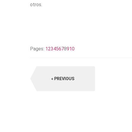
otros.
Pages:
1
2
3
4
5
6
7
8
9
10
PREVIOUS