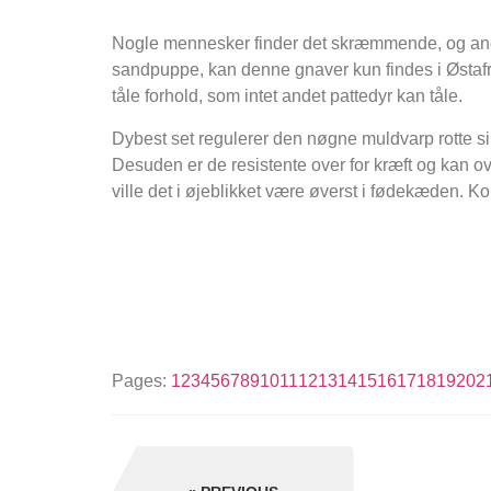
Nogle mennesker finder det skræmmende, og andr
sandpuppe, kan denne gnaver kun findes i Østafri
tåle forhold, som intet andet pattedyr kan tåle.
Dybest set regulerer den nøgne muldvarp rotte si
Desuden er de resistente over for kræft og kan ove
ville det i øjeblikket være øverst i fødekæden. K
Pages:
1
2
3
4
5
6
7
8
9
10
11
12
13
14
15
16
17
18
19
20
2