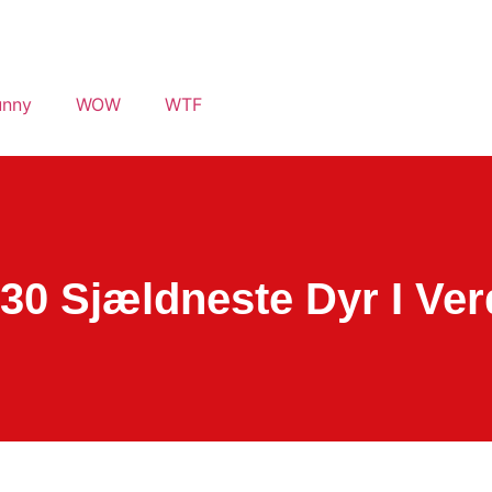
unny
WOW
WTF
30 Sjældneste Dyr I Ve