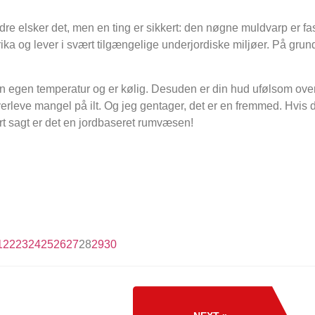
e elsker det, men en ting er sikkert: den nøgne muldvarp er f
ka og lever i svært tilgængelige underjordiske miljøer. På gru
n egen temperatur og er kølig. Desuden er din hud ufølsom over 
rleve mangel på ilt. Og jeg gentager, det er en fremmed. Hvis de
ort sagt er det en jordbaseret rumvæsen!
1
22
23
24
25
26
27
28
29
30