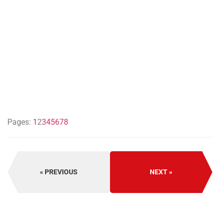
Pages:
1
2
3
4
5
6
7
8
PREVIOUS
NEXT