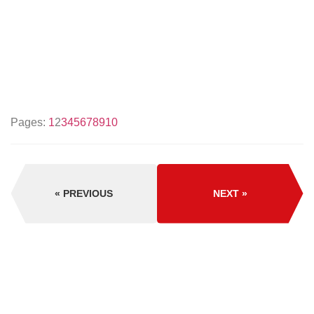
Pages:
1
2
3
4
5
6
7
8
9
10
PREVIOUS
NEXT