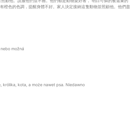
家照顧他。說服他們並不難。他們都是動物愛好者， 明白可憐的被遺棄的
睛有橙色的色調，提醒身體不好。家人決定接納這隻動物並照顧他。他們盡
ku nebo možná
, królika, kota, a może nawet psa. Niedawno