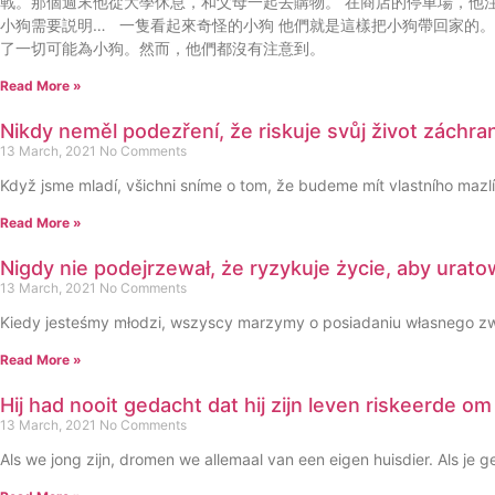
戰。那個週末他從大學休息，和父母一起去購物。 在商店的停車場，他
小狗需要説明… 一隻看起來奇怪的小狗 他們就是這樣把小狗帶回家的
了一切可能為小狗。然而，他們都沒有注意到。
Read More »
Nikdy neměl podezření, že riskuje svůj život zách
13 March, 2021
No Comments
Když jsme mladí, všichni sníme o tom, že budeme mít vlastního mazlíč
Read More »
Nigdy nie podejrzewał, że ryzykuje życie, aby ura
13 March, 2021
No Comments
Kiedy jesteśmy młodzi, wszyscy marzymy o posiadaniu własnego zwie
Read More »
Hij had nooit gedacht dat hij zijn leven riskeerde 
13 March, 2021
No Comments
Als we jong zijn, dromen we allemaal van een eigen huisdier. Als je g