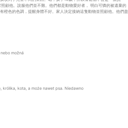
家照顧他。說服他們並不難。他們都是動物愛好者， 明白可憐的被遺棄的
睛有橙色的色調，提醒身體不好。家人決定接納這隻動物並照顧他。他們盡
ku nebo možná
, królika, kota, a może nawet psa. Niedawno