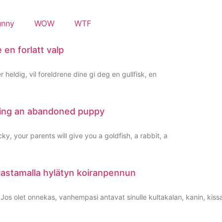
unny
WOW
WTF
 en forlatt valp
 heldig, vil foreldrene dine gi deg en gullfisk, en
cuing an abandoned puppy
y, your parents will give you a goldfish, a rabbit, a
lastamalla hylätyn koiranpennun
olet onnekas, vanhempasi antavat sinulle kultakalan, kanin, kissan 