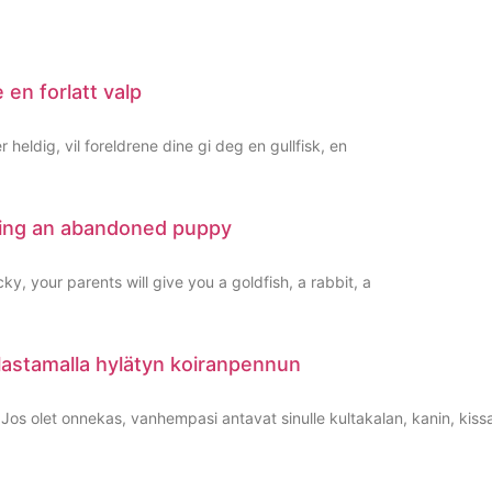
 en forlatt valp
 heldig, vil foreldrene dine gi deg en gullfisk, en
cuing an abandoned puppy
y, your parents will give you a goldfish, a rabbit, a
lastamalla hylätyn koiranpennun
olet onnekas, vanhempasi antavat sinulle kultakalan, kanin, kissan 