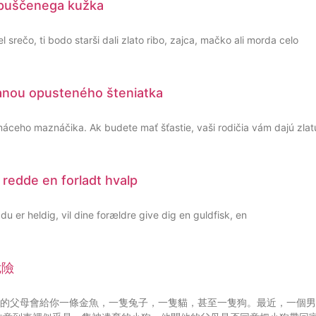
zapuščenega kužka
l srečo, ti bodo starši dali zlato ribo, zajca, mačko ali morda celo
ranou opusteného šteniatka
ceho maznáčika. Ak budete mať šťastie, vaši rodičia vám dajú zlatú
t redde en forladt hvalp
u er heldig, vil dine forældre give dig en guldfisk, en
危險
的父母會給你一條金魚，一隻兔子，一隻貓，甚至一隻狗。最近，一個男