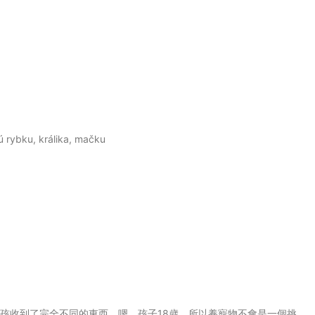
 rybku, králika, mačku
孩收到了完全不同的東西。嗯，孩子18歲，所以養寵物不會是一個挑