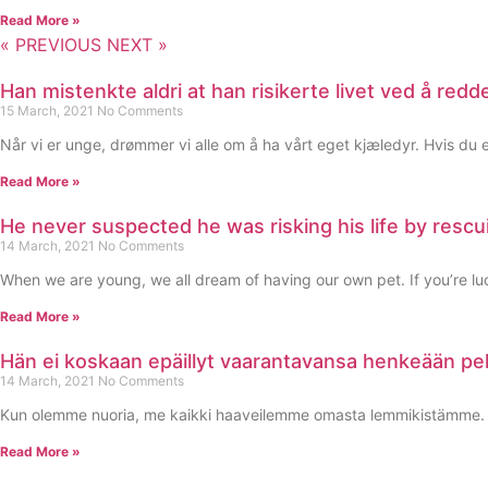
Read More »
« PREVIOUS
NEXT »
Han mistenkte aldri at han risikerte livet ved å redde
15 March, 2021
No Comments
Når vi er unge, drømmer vi alle om å ha vårt eget kjæledyr. Hvis du er
Read More »
He never suspected he was risking his life by res
14 March, 2021
No Comments
When we are young, we all dream of having our own pet. If you’re luck
Read More »
Hän ei koskaan epäillyt vaarantavansa henkeään pe
14 March, 2021
No Comments
Kun olemme nuoria, me kaikki haaveilemme omasta lemmikistämme. Jos 
Read More »