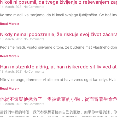
Nikoli ni posumil, da tvega življenje z reševanjem 
14 March, 2021
No Comments
Ko smo mladi, vsi sanjamo, da bi imeli svojega ljubljenčka. Če boš ime
Read More »
Nikdy nemal podozrenie, že riskuje svoj život zách
13 March, 2021
No Comments
Keď sme mladí, všetci snívame o tom, že budeme mať vlastného domá
Read More »
Han mistænkte aldrig, at han risikerede sit liv ved a
13 March, 2021
No Comments
Når vi er unge, drømmer vi alle om at have vores eget kæledyr. Hvis d
Read More »
他從不懷疑他拯救了一隻被遺棄的小狗，從而冒著生命
13 March, 2021
No Comments
當我們年輕的時候，我們都夢想著擁有自己的寵物。如果你幸運的話，你