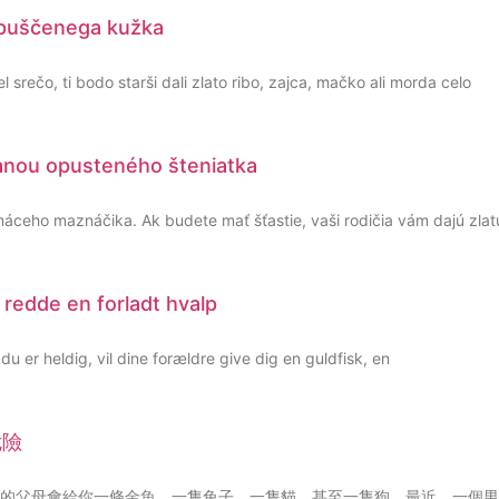
zapuščenega kužka
l srečo, ti bodo starši dali zlato ribo, zajca, mačko ali morda celo
ranou opusteného šteniatka
ceho maznáčika. Ak budete mať šťastie, vaši rodičia vám dajú zlatú
t redde en forladt hvalp
u er heldig, vil dine forældre give dig en guldfisk, en
危險
的父母會給你一條金魚，一隻兔子，一隻貓，甚至一隻狗。最近，一個男