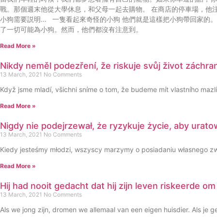
戰。那個週末他從大學休息，和父母一起去購物。 在商店的停車場，他
小狗需要説明… 一隻看起來奇怪的小狗 他們就是這樣把小狗帶回家的
了一切可能為小狗。然而，他們都沒有注意到。
Read More »
Nikdy neměl podezření, že riskuje svůj život zách
13 March, 2021
No Comments
Když jsme mladí, všichni sníme o tom, že budeme mít vlastního mazlíč
Read More »
Nigdy nie podejrzewał, że ryzykuje życie, aby ura
13 March, 2021
No Comments
Kiedy jesteśmy młodzi, wszyscy marzymy o posiadaniu własnego zwie
Read More »
Hij had nooit gedacht dat hij zijn leven riskeerde 
13 March, 2021
No Comments
Als we jong zijn, dromen we allemaal van een eigen huisdier. Als je g