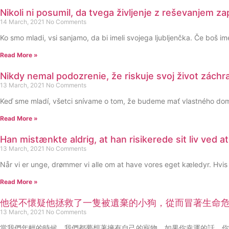
Nikoli ni posumil, da tvega življenje z reševanjem 
14 March, 2021
No Comments
Ko smo mladi, vsi sanjamo, da bi imeli svojega ljubljenčka. Če boš ime
Read More »
Nikdy nemal podozrenie, že riskuje svoj život zách
13 March, 2021
No Comments
Keď sme mladí, všetci snívame o tom, že budeme mať vlastného domá
Read More »
Han mistænkte aldrig, at han risikerede sit liv ved a
13 March, 2021
No Comments
Når vi er unge, drømmer vi alle om at have vores eget kæledyr. Hvis d
Read More »
他從不懷疑他拯救了一隻被遺棄的小狗，從而冒著生命
13 March, 2021
No Comments
當我們年輕的時候，我們都夢想著擁有自己的寵物。如果你幸運的話，你