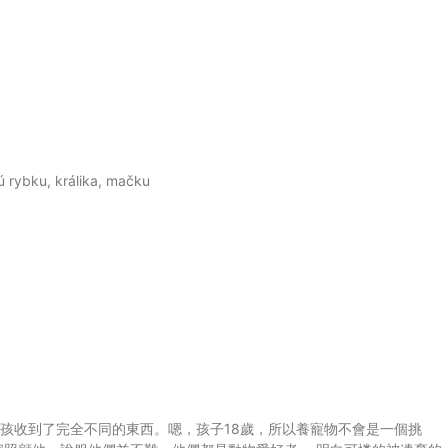
 rybku, králika, mačku
孩收到了完全不同的東西。嗯，孩子18歲，所以養寵物不會是一個挑