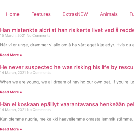
Skip
to
Home
Features
ExtrasNEW
Animals
F
content
Han mistenkte aldri at han risikerte livet ved å redde
15 March, 2021
No Comments
Når vi er unge, drømmer vi alle om å ha vårt eget kjæledyr. Hvis du er
Read More »
He never suspected he was risking his life by res
14 March, 2021
No Comments
When we are young, we all dream of having our own pet. If you’re luck
Read More »
Hän ei koskaan epäillyt vaarantavansa henkeään pe
14 March, 2021
No Comments
Kun olemme nuoria, me kaikki haaveilemme omasta lemmikistämme. Jos 
Read More »